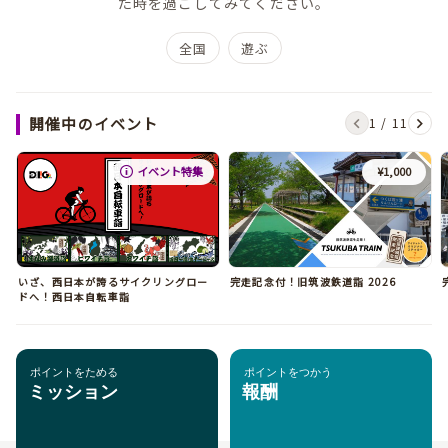
た時を過ごしてみてください。
全国
遊ぶ
開催中のイベント
1
/
11
イベント特集
¥1,000
いざ、西日本が誇るサイクリングロー
完走記念付！旧筑波鉄道詣 2026
ドへ！西日本自転車詣
ポイントをためる
ポイントをつかう
ミッション
報酬