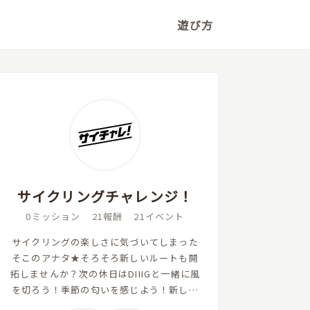
遊び方
サイクリングチャレンジ！
0
ミッション
21
報酬
21
イベント
サイクリングの楽しさに気づいてしまった
そこのアナタ★そろそろ新しいルートも開
拓しませんか？次の休日はDIIIGと一緒に風
を切ろう！季節の匂いを感じよう！新しい
景色を探しに行こう！車とは違ったスピー