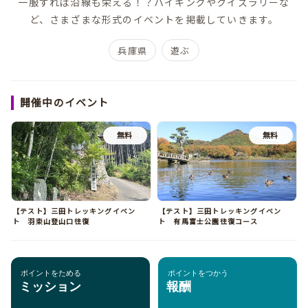
一服すれば沿線も栄える！？ハイキングやクイズラリーな
ど、さまざまな形式のイベントを掲載していきます。
兵庫県
遊ぶ
開催中のイベント
無料
無料
【テスト】三田トレッキングイベン
【テスト】三田トレッキングイベン
ト 羽束山登山口往復
ト 有馬富士公園往復コース
ポイントをためる
ポイントをつかう
ミッション
報酬