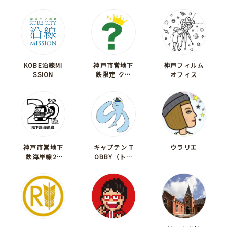
KOBE沿線MI
神戸市営地下
神戸フィルム
SSION
鉄限定 クイ
オフィス
ズ王！
神戸市営地下
キャプテン T
ウラリエ
鉄海岸線20
OBBY（トビ
周年記念事業
ー）